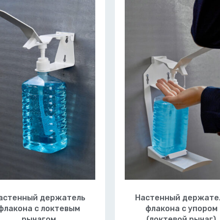
астенный держатель
Настенный держате
флакона с локтевым
флакона с упором
рычагом
(локтевой рычаг)